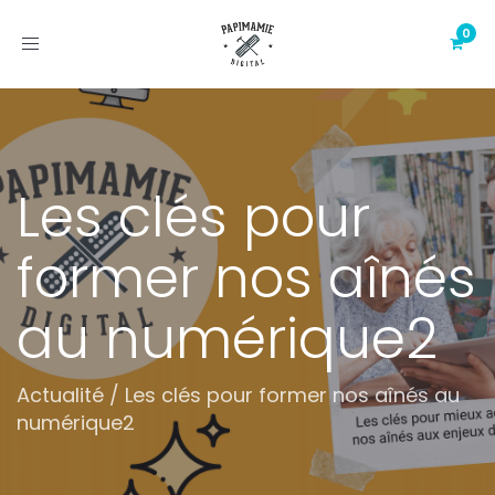
Toggle
navigation
Les clés pour
former nos aînés
au numérique2
Actualité
/
Les clés pour former nos aînés au
numérique2