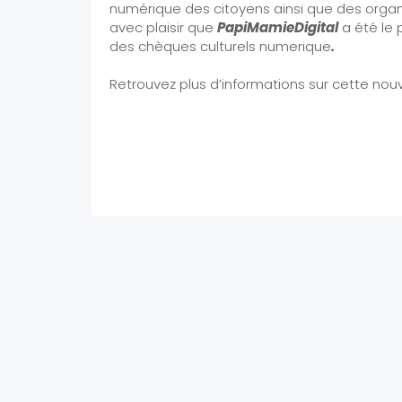
numérique des citoyens ainsi que des organis
avec plaisir que
PapiMamieDigital
a été le 
des chèques culturels numerique
.
Retrouvez plus d’informations sur cette nou
donc, ainsi, en plus
donc, ainsi, en plus ainsi, en plus .