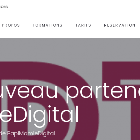
iors
A PROPOS
FORMATIONS
TARIFS
RESERVATION
uveau parten
Digital
de PapiMamieDigital