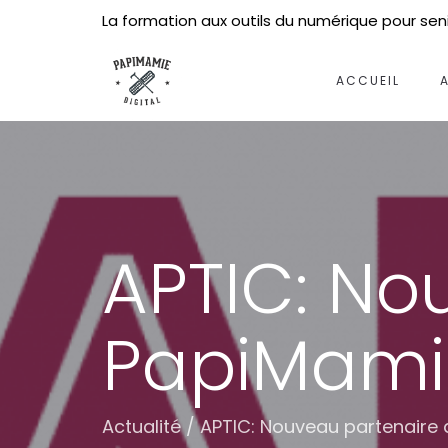
La formation aux outils du numérique pour sen
ACCUEIL
APTIC: No
PapiMamie
Actualité
/
APTIC: Nouveau partenaire 